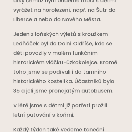
díky čemuž nyní budeme moci s dětmi
vyrážet na horolezení, např. na Šutr do
Liberce a nebo do Nového Města.
Jeden z loňských výletů s kroužkem
Ledňáček byl do Dolní Oldříše, kde se
děti povozily v malém funkčním
historickém vláčku-úzkokolejce. Kromě
toho jsme se podívali i do tamního
historického kostelíka. Účastníků bylo
35 a jeli jsme pronajatým autobusem.
V létě jsme s dětmi již potřetí prožili
letní putování s koňmi.
Každý týden také vedeme taneční