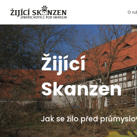
O n
Žijící
Skanzen
Jak se žilo před průmyslo