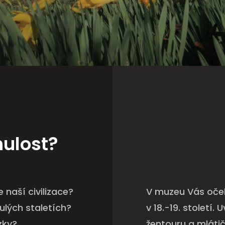
nulost?
 naší civilizace?
V muzeu Vás oče
nulých staletích?
v 18.-19. století.
zky?
žentouru a mláti