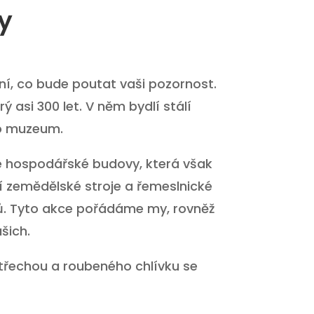
y
ní, co bude poutat vaši pozornost.
arý asi 300 let. V něm bydlí stálí
no muzeum.
é hospodářské budovy, která však
ší zemědělské stroje a řemeslnické
ů. Tyto akce pořádáme my, rovněž
šich.
řechou a roubeného chlívku se