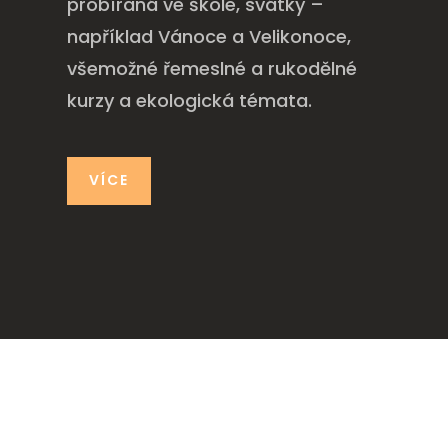
probíraná ve škole, svátky –
například Vánoce a Velikonoce,
všemožné řemeslné a rukodělné
kurzy a ekologická témata.
VÍCE