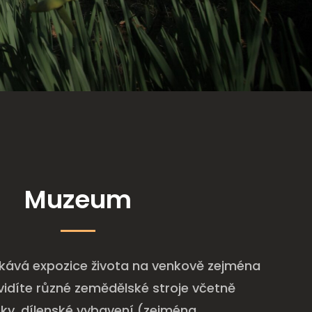
Muzeum
kává expozice života na venkově zejména
 Uvidíte různé zemědělské stroje včetně
čky, dílenské vybavení (zejména