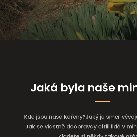
Jaká byla naše mi
Kde jsou naše kořeny?Jaký je směr vývoje
Jak se vlastně doopravdy cítili lidé v mi
Kladete si někdy takové otá