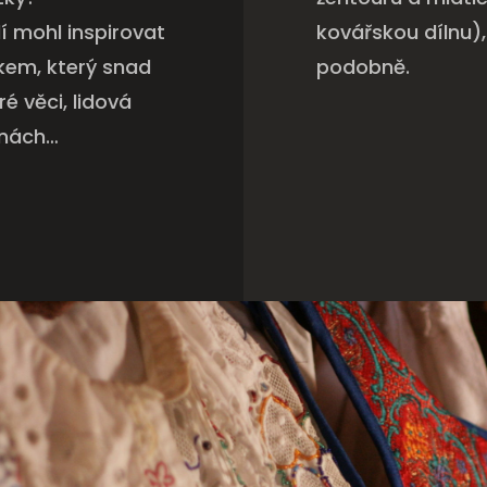
í mohl inspirovat
kovářskou dílnu),
rkem, který snad
podobně.
ré věci, lidová
inách…