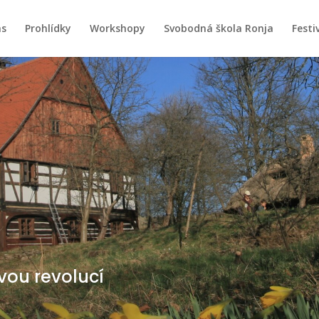
ás
Prohlídky
Workshopy
Svobodná škola Ronja
Festiv
vou revolucí