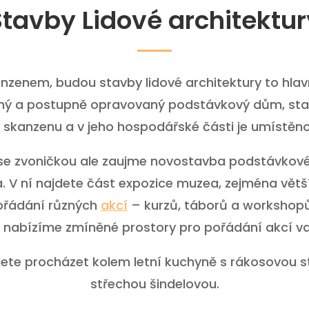
Stavby Lidové architektur
nzenem, budou stavby lidové architektury to hlav
ásný a postupně opravovaný podstávkový dům
, st
 skanzenu a v jeho hospodářské části je umístě
 se zvoničkou ale zaujme novostavba podstávkov
a. V ní najdete část expozice muzea, zejména vět
pořádání různých
akcí
– kurzů, táborů a workshop
 nabízíme zmíněné prostory pro pořádání akcí va
te procházet kolem letní kuchyně s rákosovou st
střechou šindelovou.