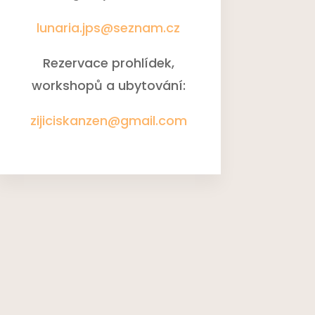
lunaria.jps@seznam.cz
Rezervace prohlídek,
workshopů a ubytování
:
zijiciskanzen@gmail.com