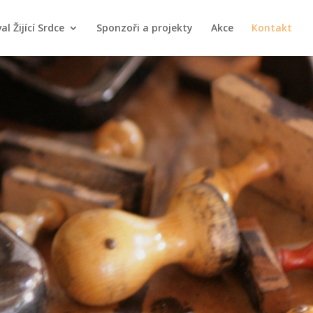
al Žijící Srdce
Sponzoři a projekty
Akce
Kontakt